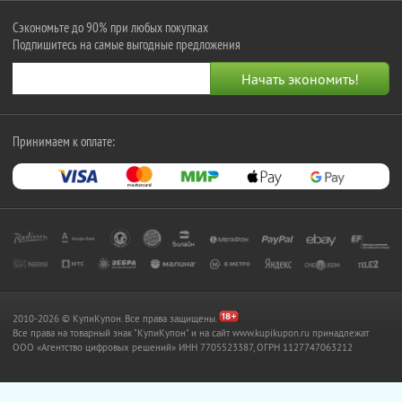
Сэкономьте до 90% при любых покупках
Подпишитесь на самые выгодные предложения
Принимаем к оплате:
2010-2026 © КупиКупон. Все права защищены.
Все права на товарный знак "КупиКупон" и на сайт www.kupikupon.ru принадлежат
OOO «Агентство цифровых решений» ИНН 7705523387, ОГРН 1127747063212