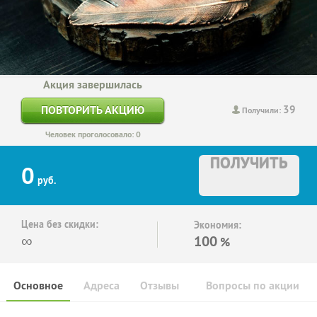
Акция завершилась
39
ПОВТОРИТЬ АКЦИЮ
Получили:
Человек проголосовало: 0
ПОЛУЧИТЬ
0
руб.
Цена без скидки:
Экономия:
∞
100
%
Основное
Адреса
Отзывы
Вопросы по акции