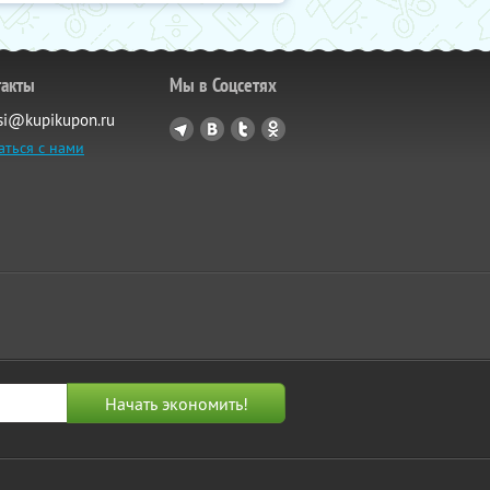
такты
Мы в Соцсетях
si@kupikupon.ru
аться с нами