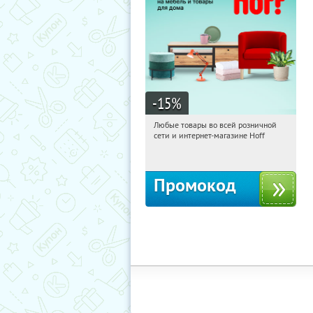
-15
%
Любые товары во всей розничной
00:42:06
Получили:
83
сети и интернет-магазине Hoff
Москва, 1-й Волоколамский проезд,
10с1
Промокод