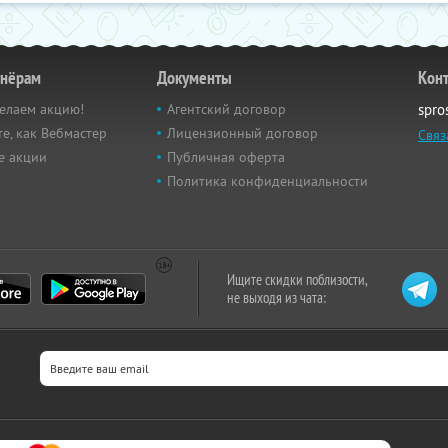
тнёрам
Документы
Кон
елаем акцию!
Агентский договор
spro
е, как Вебмастер
Лицензионный договор
Связ
е акции
Публичная оферта
Политика конфиденциальности
Ищите скидки поблизости,
не выходя из чата: