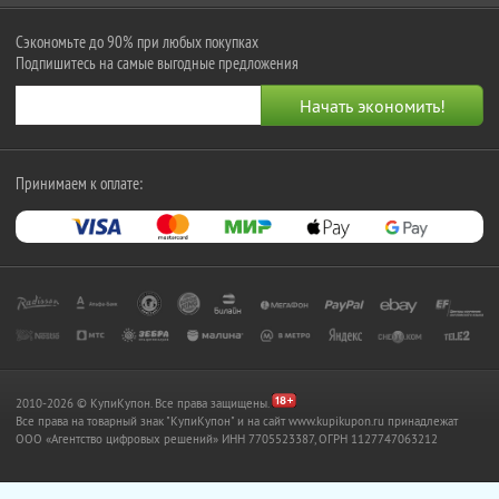
Сэкономьте до 90% при любых покупках
Подпишитесь на самые выгодные предложения
Принимаем к оплате:
2010-2026 © КупиКупон. Все права защищены.
Все права на товарный знак "КупиКупон" и на сайт www.kupikupon.ru принадлежат
OOO «Агентство цифровых решений» ИНН 7705523387, ОГРН 1127747063212