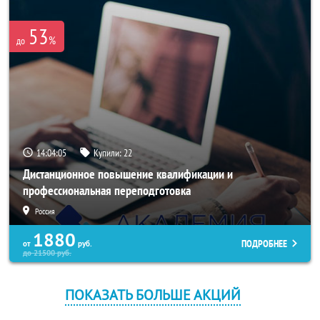
53
%
до
14:04:04
Купили:
22
Дистанционное повышение квалификации и
профессиональная переподготовка
Россия
1880
ПОДРОБНЕЕ
от
руб.
до
21500
руб.
ПОКАЗАТЬ БОЛЬШЕ АКЦИЙ