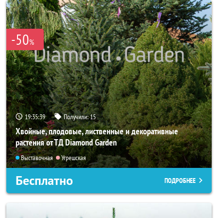
-50
%
19:35:37
Получили:
15
Хвойные, плодовые, лиственные и декоративные
растения от ТД Diamond Garden
Выставочная
Угрешская
Бесплатно
ПОДРОБНЕЕ