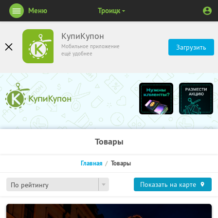
Меню
Троицк
КупиКупон
Мобильное приложение
Загрузить
ещё удобнее
Товары
Главная
Товары
Показать на карте
По рейтингу