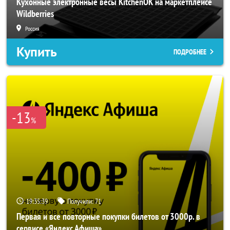
Кухонные электронные весы KitchenOK на маркетплейсе
Wildberries
Россия
Купить
ПОДРОБНЕЕ
-13
%
19:35:37
Получили:
71
Первая и все повторные покупки билетов от 3000р. в
сервисе «Яндекс Афиша»