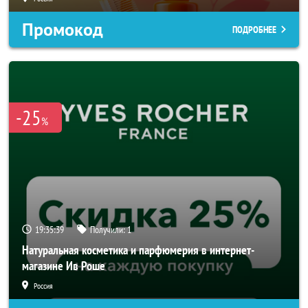
Промокод
ПОДРОБНЕЕ
-25
%
19:35:37
Получили:
1
Натуральная косметика и парфюмерия в интернет-
магазине Ив Роше
Россия