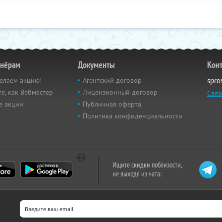
тнёрам
Документы
Кон
елаем акцию!
Агентский договор
spro
е, как Вебмастер
Лицензионный договор
Связ
е акции
Публичная оферта
Политика конфиденциальности
Ищите скидки поблизости,
не выходя из чата: