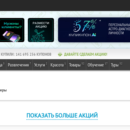
КУПИЛИ:
141 695 256
КУПОНОВ
ДАВАЙТЕ СДЕЛАЕМ АКЦИЮ!
5
7
2
1
52
17
52
да
Развлечения
Услуги
Красота
Товары
Обучение
Туры
геры
ПОКАЗАТЬ БОЛЬШЕ АКЦИЙ