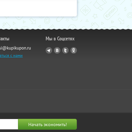
такты
Мы в Соцсетях
si@kupikupon.ru
аться с нами