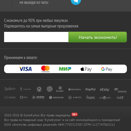
не выходя из чата:
Сэкономьте до 90% при любых покупках
Подпишитесь на самые выгодные предложения
Принимаем к оплате:
2010-2026 © КупиКупон. Все права защищены.
Все права на товарный знак "КупиКупон" и на сайт www.kupikupon.ru принадлежат
OOO «Агентство цифровых решений» ИНН 7705523387, ОГРН 1127747063212