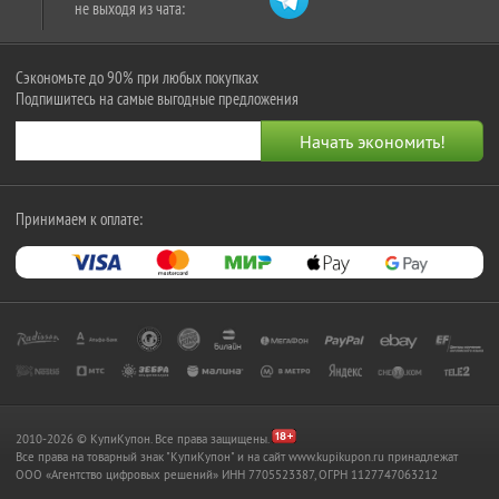
не выходя из чата:
Сэкономьте до 90% при любых покупках
Подпишитесь на самые выгодные предложения
Принимаем к оплате:
2010-2026 © КупиКупон. Все права защищены.
Все права на товарный знак "КупиКупон" и на сайт www.kupikupon.ru принадлежат
OOO «Агентство цифровых решений» ИНН 7705523387, ОГРН 1127747063212