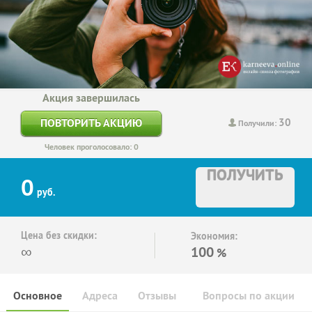
Акция завершилась
30
ПОВТОРИТЬ АКЦИЮ
Получили:
Человек проголосовало: 0
ПОЛУЧИТЬ
0
руб.
Цена без скидки:
Экономия:
∞
100
%
Основное
Адреса
Отзывы
Вопросы по акции