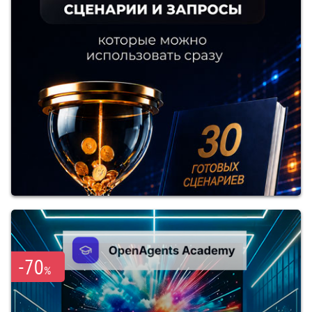
-70
%