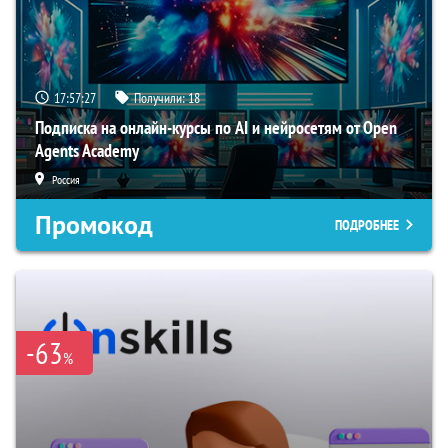
17:57:26
Получили:
18
Подписка на онлайн-курсы по AI и нейросетям от Open
Agents Academy
Россия
Промокод
ПОДРОБНЕЕ
-63
%