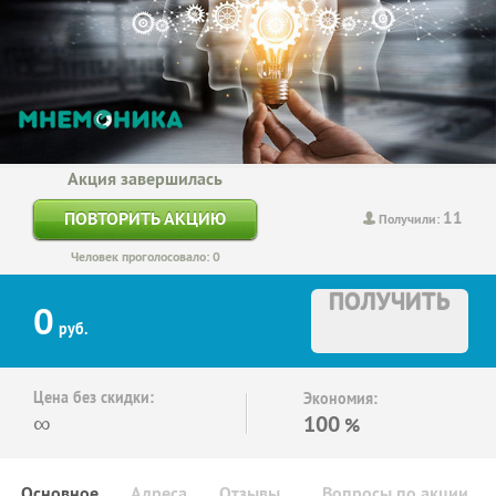
Акция завершилась
11
ПОВТОРИТЬ АКЦИЮ
Получили:
Человек проголосовало: 0
ПОЛУЧИТЬ
0
руб.
Цена без скидки:
Экономия:
∞
100
%
Основное
Адреса
Отзывы
Вопросы по акции