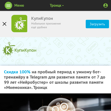
Меню
Троицк
КупиКупон
Мобильное приложение
Загрузить
ещё удобнее
Скидка 100%
на пробный период к умному бот-
тренажёру в Telegram для развития памяти от 7 до
99 лет «Нейробустер» от школы развития памяти
«Мнемоника». Троицк