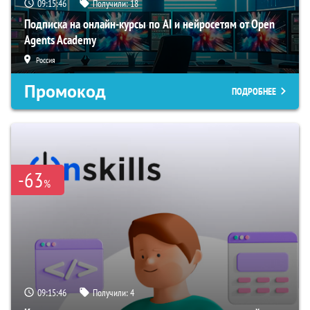
09:15:45
Получили:
18
Подписка на онлайн-курсы по AI и нейросетям от Open
Agents Academy
Россия
Промокод
ПОДРОБНЕЕ
-63
%
09:15:45
Получили:
4