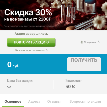
Акция завершилась
5
ПОВТОРИТЬ АКЦИЮ
Получили:
Человек проголосовало: 0
ПОЛУЧИТЬ
0
руб.
Цена без скидки:
Экономия:
∞
30
%
Основное
Адреса
Отзывы
Вопросы по акции