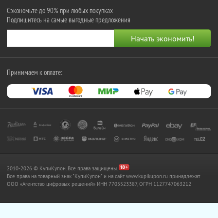
Сэкономьте до 90% при любых покупках
Подпишитесь на самые выгодные предложения
Принимаем к оплате:
2010-2026 © КупиКупон. Все права защищены.
Все права на товарный знак "КупиКупон" и на сайт www.kupikupon.ru принадлежат
OOO «Агентство цифровых решений» ИНН 7705523387, ОГРН 1127747063212