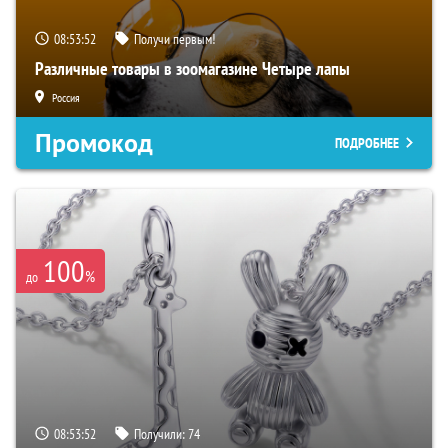
08:53:51
Получи первым!
Различные товары в зоомагазине Четыре лапы
Россия
Промокод
ПОДРОБНЕЕ
100
%
до
08:53:51
Получили:
74